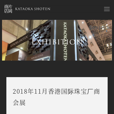
Skip
to
main
content
EN
JP
CN
exhibitions zh
2018年11月香港国际珠宝厂商
会展