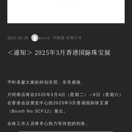
分类目录
2025.02.28
user1
中国語 お知らせ
Published
Author
＜通知＞ 2025年3月香港国际珠宝展
平时承蒙大家的特别关照，非常感谢。
片冈商店将在2025年3月4日（星期二）～8日（星期六）
在香港会议展览中心的2025年3月香港国际珠宝展
（Booth No.3CF12）展出。
全体工作人员将齐心协力等待您的到来。