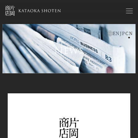
Skip
to
main
content
EN
JP
CN
お知らせzh