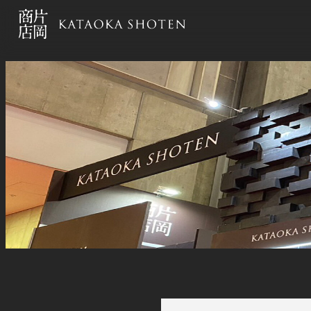
メ
イ
ン
コ
ン
テ
ン
exhibitions ja
ツ
へ
移
動