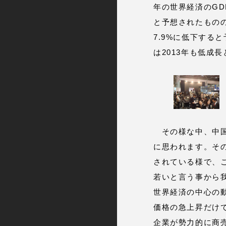
年の世界経済のGD
と予想されたものの
7.9%に低下する
は2013年も低成
その様な中、中国
に思われます。その
されている様で、こ
若いと言う事から
世界経済の中心の
価格の急上昇だけ
企業が勢力的に商