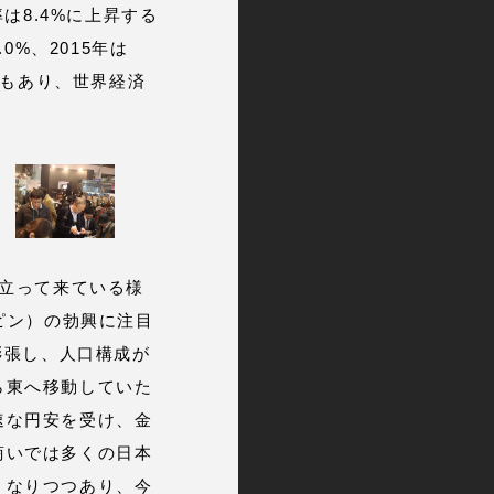
は8.4%に上昇する
0%、2015年は
方もあり、世界経済
立って来ている様
ピン）の勃興に注目
膨張し、人口構成が
ら東へ移動していた
速な円安を受け、金
商いでは多くの日本
くなりつつあり、今