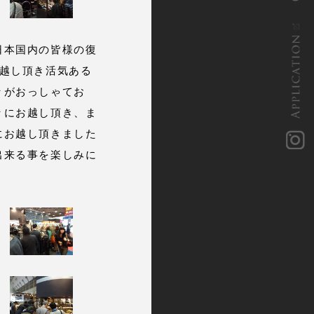
APPLICATION
日本国内の皆様の復
越し頂き活気ある
々がおっしゃてお
々にお越し頂き、ま
にお越し頂きました
i
n
s
t
a
g
r
a
出来る事を楽しみに