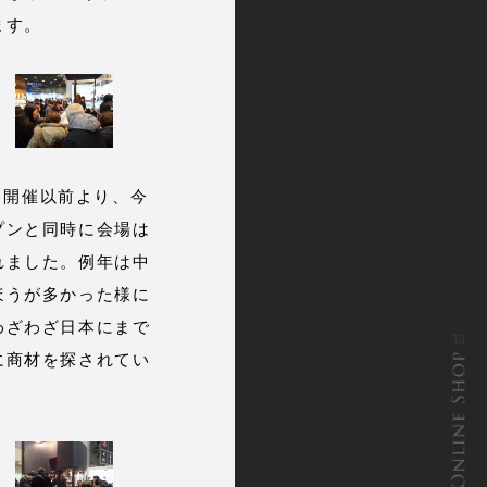
ます。
。開催以前より、今
プンと同時に会場は
れました。例年は中
ほうが多かった様に
わざわざ日本にまで
ONLINE SHOP
に商材を探されてい