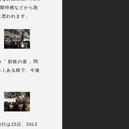
の期待感などから急
に思われます。
「 財政の崖 」問
多くある様で、今後
は15日、2013