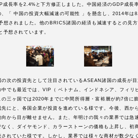
P成長率を2.4%と下方修正しました。中国経済のGDP成長率
、「 中国の投資大幅減速の可能性 」を懸念し、2014年は8.
と予想されました。他のBRICS諸国の経済も減速するとの見
長と予想されています。
の次の投資先として注目されているASEAN諸国の成長が目
中でも最近では、VIP（ ベトナム、インドネシア、フィリ
の三ヶ国では2020年までに中間所得層・富裕層が約7倍に
我先にと、各国企業が投資を進めている様です。今後、西か
動向から目が離せません。また、年明けの我々の業界では急
でなく、ダイヤモンド、カラーストーンの価格も上昇し、初
売されていた様です。しかし、業界では様々な商材が数少な