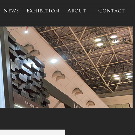
e
news
exhibition
about
contact
EN
JP
CN