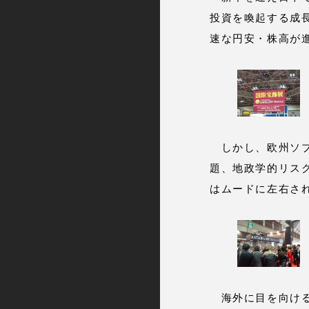
投資を喚起する成
速な円安・株高が
しかし、欧州ソブ
題、地政学的リス
はムードに左右さ
海外に目を向ける