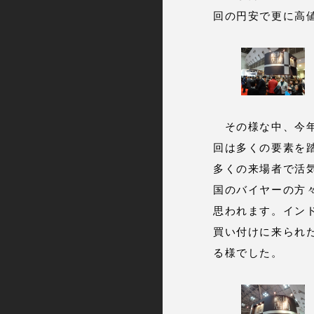
回の円安で更に高
その様な中、今年最
回は多くの要素を
多くの来場者で活
国のバイヤーの方
思われます。イン
買い付けに来られ
る様でした。