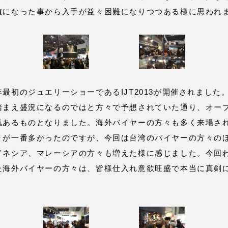
値になった事から入手が益々困難になりつつある様に思われ
初のジュエリーショーであるIJT2013が開催されました
踏まえ盛況になるのではと方々で予想されていた通り、オー
気あるものとなりました。海外バイヤーの方々も多く来場さ
々が一番多かったのですが、今回は台湾のバイヤーの方々の
ドネシア、マレーシアの方々も増えた様に感じました。今回
た海外バイヤーの方々は、皆様仕入れ意欲旺盛で本当に真剣