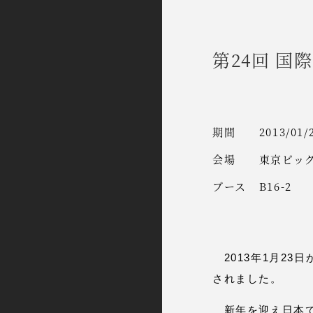
第24回 国際
期間
2013/01/
会場
東京ビッ
ブース
B16-2
2013年1月23日
されました。
新年を迎え日本で