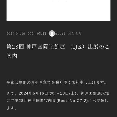
カテゴリー
2024.04.16
2024.05.14
user1
お知らせ
投稿日
更新日
著
者
第28回 神戸国際宝飾展 （IJK）出展のご
案内
平素は格別のお引き立てを賜り厚く御礼申し上げます。
さて、2024年5月16日(木)～18日(土)、神戸国際展示場
にて第28回神戸国際宝飾展(BoothNo.C7-2)に出展致し
ます。