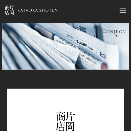
メ
イ
ン
コ
EN
JP
CN
ン
お知らせja
テ
ン
ツ
へ
移
動